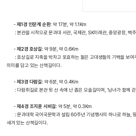
-
제1경 인문계 순환
: 약 17분, 약 1.1Km
: 본관을 시작으로 문과대 서관, 국제관, SK미래관, 중앙광장, 
-
제2경 호상길
: 약 9분, 약 0.6Km
:
호상길로 지축을 박차고 포효하는 젊은 고대생들의 기백을 보여주
의미를 담고 있는 산책길이다.
-
제3경 다람길
: 약 6분, 약 0.4Km
:
다람쥐길로 본관 뒷 산 속에 난 좁은 오솔길이며, ‘남녀가 함께
-
제4경 조지훈 시비길
: 약 5분, 약 0.3Km
:
문과대학 국어국문학과 설립 60주년 기념행사의 하나로 하늘, 땅
새겨 있는 산책길이다.