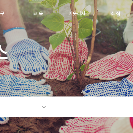
 구
교 육
아웃리치
소 식
스