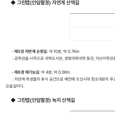
◆ 그린맵(안암팔경) 자연계 산책길
-
제5경 자연계 순환길
: 약 10분, 약 0.7Km
: 공학관을 시작으로 과학도서관, 생명과학대학 동관, 아산이학관
-
제6경 애기능길
: 약 4분, 약 0.3Km
:
자연계 학생들의 휴식 공간으로 예전에 조선시대 정조대왕의 후궁
오솔길이다.
◆ 그린맵(안암팔경) 녹지 산책길