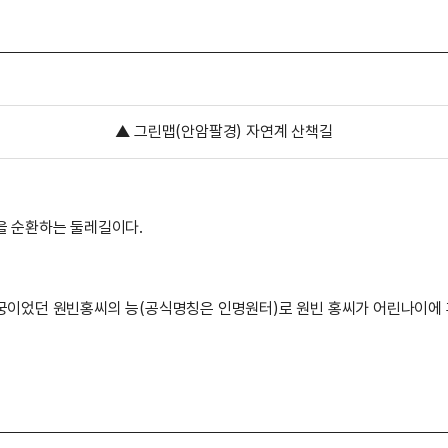
▲ 그린맵(안암팔경) 자연계 산책길
을 순환하는 둘레길이다.
이었던 원빈홍씨의 능(공식명칭은 인명원터)로 원빈 홍씨가 어린나이에 