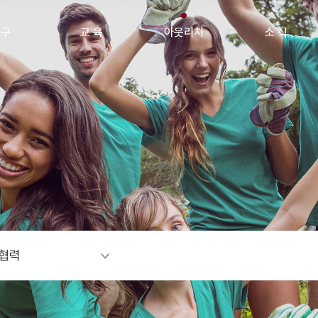
 구
교 육
아웃리치
소 식
협력