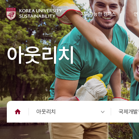
지속가능한 캠퍼스
연
아웃리치
아웃리치
국제개발