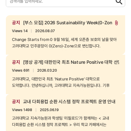
공지
[부스 모집] 2026 Sustainability Week(0-Zone) 참여
attach_file
Views 14
｜
2026.08.07
Change Starts from 0 9월 16일, 세계 오존층 보호의 날을 맞아
고려대학교 민주광장이 0(Zero)-Zone으로 변신합니다.
2026 Sustainability Week 행사 부스로 참여하여 지속가능성을
위한 변화를 시작해보세요! [행사 개요]
공지
[영상 공개] 대한민국 최초 Nature Positive 대학 선언:
행사명: 2026 Sustainability Week(0-Zone) 일정 : 2026년
Views 691
｜
2026.03.20
9월 16일(수) 11:00-16:00 장소 : 고려대학교 인문캠퍼스 민주광장
[모집 내용] 대상 : 지속...
고려대학교, 대한민국 최초 'Nature Positive' 대학으로
도약합니다. 안녕하십니까, 고려대학교 지속가능원입니다. 기후
위기와 생태계 붕괴라는 전 지구적 과제 앞에서, 고려대학교가
대한민국 최초로 '네이처 포지티브(Nature Positive)' 대학을
공지
교내 다회용컵 순환 시스템 정착 프로젝트 운영 안내
선언했습니다. 단순한 자연 손실의 최소화를 넘어, 생태계를 다시
Views 1498
｜
2025.06.19
회복의 궤도로 올려놓기 위한 우리의 ...
고려대학교 지속가능원과 학생팀 '리필로드'가 함께하는 < 교내
다회용컵 순환 시스템 정착 프로젝트 > 우리 학교 카페에서는