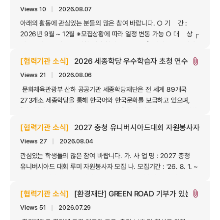
노력하고 있습니다. 이와 관련하여‘2026년 ESG 축제 기획단’을
Views 10
｜
2026.08.07
모집하오니 귀교의 학생들...
아래의 활동에 관심있는 분들의 많은 참여 바랍니다. ○ 기 간 :
2026년 9월 ~ 12월 ※모집상황에 따라 일정 변동 가능 ○ 대 상 ┌
멘토 : 서울 소재 주요 대학 재·휴학생 ┗ 멘티 : 중구 관내
초·중·고등학생 ○ 내 용 : 1:1온라인학습 지도(국·영·수·사·과·...
[협력기관 소식]
2026 세종학당 우수학습자 초청 연수 자원봉사
attach_file
Views 21
｜
2026.08.06
문화체육관광부 산하 공공기관 세종학당재단은 전 세계 89개국
273개소 세종학당을 통해 한국어와 한국문화를 보급하고 있으며,
「세종학당 한국어 말하기·쓰기 대회」및 「세종학당 한국문화 경연대회」
로 선발된 우수학습자를 국내에 초청하여 한국문화 체험의 기회를
[협력기관 소식]
2027 충청 유니버시아드대회 자원봉사자 모집
제공하고 있습니다. 이번 2026 세종학당 우수학습자 초청 연수&
Views 27
｜
2026.08.04
행사의 ...
관심있는 학생들의 많은 참여 바랍니다. 가. 사 업 명 : 2027 충청
유니버시아드 대회 루미 자원봉사자 모집 나. 모집기간 : '26. 8. 1. ~
12. 31.(5개월간) 다. 모집대상 : 2009. 8. 1. 이후 출생자 라.
신청방법 : 대회 자원봉사 홈페이지 온라인 신청
[협력기관 소식]
[환경재단] GREEN ROAD 기부가 있는 플로깅 
attach_file
(https://volunteer.2027chungcheong.com/kor)
Views 51
｜
2026.07.29