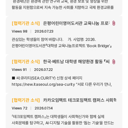
환경재단은 환경에 관한 연구와 교육, 환경 보호 및 향상을 위한
활동을 지원함으로써 지속 가능한 사회를 지향하고 국제 환경교류를
촉진하고자 2002년 설립한 공익재단입니다. 특히 2012년 6월에는
어린이환경센터를 창립하여 자라나는 어린이들이 환경과 생명을
[협력기관 소식]
은평어린이영어도서관 교육나눔 프로젝트 Book B
attach_file
소중히 여기는 그린리더로 성장할 수 있도록 적극적으로 사업을
Views 98
｜
2026.07.23
펼쳐가고 있습니다. 그...
관심있는 학생들의 참여 바랍니다. 가. 사업명: 2026.
은평어린이영어도서관『대학생 교육나눔프로젝트 'Book Bridge'』
나. 신청기간: 2026. 08. 01. ~ 09. 12. 다. 운영기간: 2026. 10.
10. ~ 2027.01. 30. 중 최소 4회차 이상 프로그램 운영 라.
[협력기관 소식]
한국·베트남 대학생 해양환경 활동 『씨:큐리티(SEA:
attach_file
신청자격: 대학교 재학 및 휴학생 마. 운영내용: 대학생의 전공 및
Views 91
｜
2026.07.22
특기 분야를 활용하여 어린...
■ 씨:큐리티(SEA:CURITY) 신청 상세 페이지
https://new.itaseoul.org/sea-curity "서로 다른 우리가 만나,
전 지구의 해변을 연결하다." 국경을 넘어 하나의 바다로 이어지는,
씨:큐리티(SEA:CURITY) 요원 모집 ■ 씨:큐리티(SEA:CURITY)
[협력기관 소식]
카카오임팩트 테크포임팩트 캠퍼스 사회혁신가 모집 
란? SEA(바다) + SECURITY(보안관)의 만남! 한국 대학생과 베트남
Views 72
｜
2026.07.14
유학생 4인이 한 팀이 되어, 국경을 초월한 해양 플라스틱 쓰레기
문제를 함께 연...
「테크포임팩트 캠퍼스」는 대학생들이 사회혁신가와 함께 실제
사회문제를 탐구하고, AI·디지털 기술을 활용한 ‘돕는 기술’을 만드는