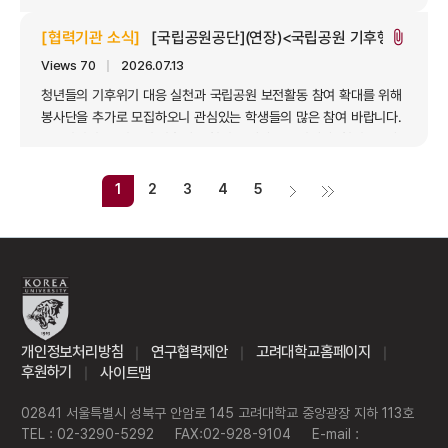
프로젝트형 수업입니다. 카카오임팩트는 2023년부터 더 많은
청년들이 기술을 통해 사회문제 해결에 기여하는 경험을 할 수 있도록
[협력기관 소식]
[국립공원공단](연장)<국립공원 기후행동 청년 
attach_file
이 프로그램을 운영하고 있습니다. 대학생들에게 현장의 경험을
Views 70
｜
2026.07.13
전하고,&...
청년들의 기후위기 대응 실천과 국립공원 보전활동 참여 확대를 위해
봉사단을 추가로 모집하오니 관심있는 학생들의 많은 참여 바랍니다.
• 모집건명: 국립공원 기후행동 청년 봉사단 • 모집대상: 청년(20대
~30대) • 모집기간: 2026. 6. 1.(월) ∼ 2026. 7. 20.(월) ※ 당초
6.1.(월)∼6.21.(일) • 모집인원: 250명(북부권역/행정구역상
1
2
3
4
5
서울특별...
개인정보처리방침
연구협력제안
고려대학교홈페이지
｜
｜
｜
후원하기
사이트맵
｜
02841 서울특별시 성북구 안암로 145 고려대학교 중앙광장 지하 113호
TEL : 02-3290-5292
FAX:02-928-9104
E-mail :