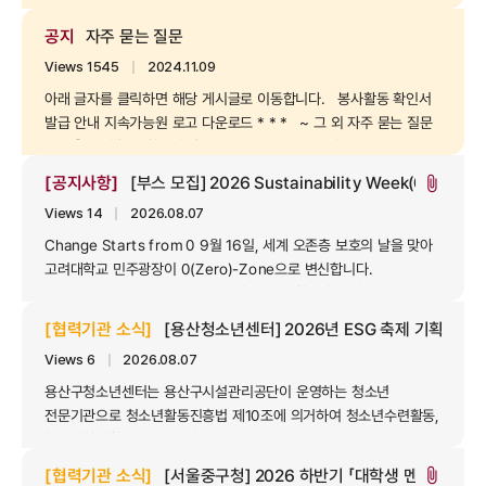
다회용컵 이용이 가능하다는 사실, 알고 계신가요? 학내 카페
싱싱주스, 더베이크, 블루포트, 또랑에서는 추가금 없이, 무료로
공지
자주 묻는 질문
'다회용컵' 옵션 선택이 가능합니다. 키오스크/판매대에서 '다회용컵'
Views 1545
｜
2024.11.09
옵션을 선택하거...
아래 글자를 클릭하면 해당 게시글로 이동합니다. 봉사활동 확인서
발급 안내 지속가능원 로고 다운로드 * * * ~ 그 외 자주 묻는 질문
~ ◎ 봉사활동 확인서, 확인증, 수료증 등 발급 관련 1. 오늘 당장
발급해서 이메일로 보내주실 순 없나요? PDF로 발급해서
[공지사항]
[부스 모집] 2026 Sustainability Week(0-Zon
attach_file
보내주세요. ⇒ 프로그램 확인증, 수료증 발급에는 ...
Views 14
｜
2026.08.07
Change Starts from 0 9월 16일, 세계 오존층 보호의 날을 맞아
고려대학교 민주광장이 0(Zero)-Zone으로 변신합니다.
2026 Sustainability Week 행사 부스로 참여하여 지속가능성을
위한 변화를 시작해보세요! [행사 개요]
[협력기관 소식]
[용산청소년센터] 2026년 ESG 축제 기획단 모
행사명: 2026 Sustainability Week(0-Zone) 일정 : 2026년
Views 6
｜
2026.08.07
9월 16일(수) 11:00-16:00 장소 : 고려대학교 인문캠퍼스 민주광장
[모집 내용] 대상 : 지속...
용산구청소년센터는 용산구시설관리공단이 운영하는 청소년
전문기관으로 청소년활동진흥법 제10조에 의거하여 청소년수련활동,
청소년참여활동, 디지털 미래인재양성 및 지역연계사업 등을
실시하며 청소년의 건강한 성장과 미래역량 증진을 위해 지속적으로
[협력기관 소식]
[서울중구청] 2026 하반기 「대학생 멘토링」 멘
attach_file